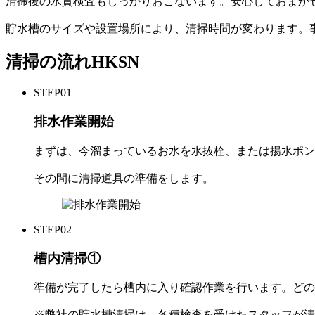
清掃後の水質検査もしっかりおこないます。安心しておまか
貯水槽のサイズや設置場所により、清掃時間が変わります。
清掃の流れ
HKSN
STEP
01
排水作業開始
まずは、今溜まっているお水を水抜栓、または揚水ポン
その間に清掃道具の準備をします。
STEP
02
槽内清掃①
準備が完了したら槽内に入り確認作業を行います。どの
※弊社の貯水槽清掃は、各種検査を受けたスタッフが清